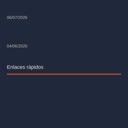
SAPROMIL abre convocatoria de becas de formación
2026-2027
06/07/2026
NEXO Transmil en «El poder de reinventarse» en
Galicia
04/06/2026
Enlaces rápidos
Contacto
Voluntariado
Dona
Hazte socio
Radar Transmil