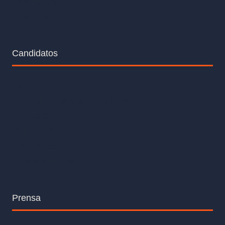
Headhunting
Club NEXO
Candidatos
Deja tu CV
Portal de empleo para militares
Formación
Programas
Testimonios
Cursos gratuitos +45
Prensa