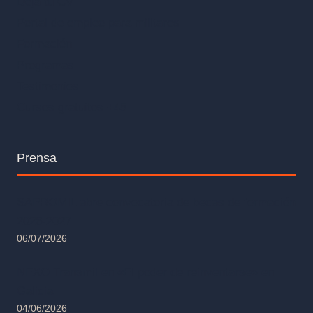
Deja tu CV
Portal de empleo para militares
Formación
Programas
Testimonios
Cursos gratuitos +45
Prensa
SAPROMIL abre convocatoria de becas de formación
2026-2027
06/07/2026
NEXO Transmil en «El poder de reinventarse» en
Galicia
04/06/2026