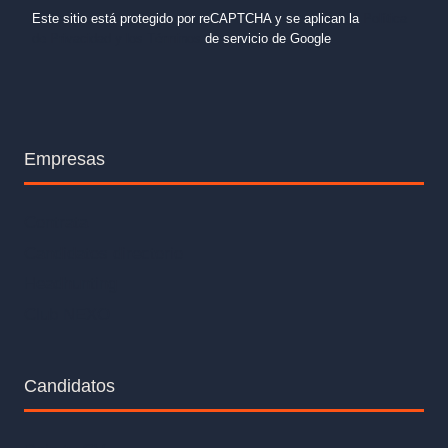
o
s
R
Este sitio está protegido por reCAPTCHA y se aplican la
Política
a
G
j
de Privacidad y los Términos
de servicio de Google
P
e
D
*
Empresas
Contrata
Candidatos directorio
Headhunting
Club NEXO
Candidatos