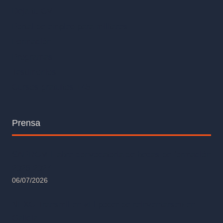
Deja tu CV
Portal de empleo para militares
Formación
Programas
Testimonios
Cursos gratuitos +45
Prensa
SAPROMIL abre convocatoria de becas de formación
2026-2027
06/07/2026
NEXO Transmil en «El poder de reinventarse» en
Galicia