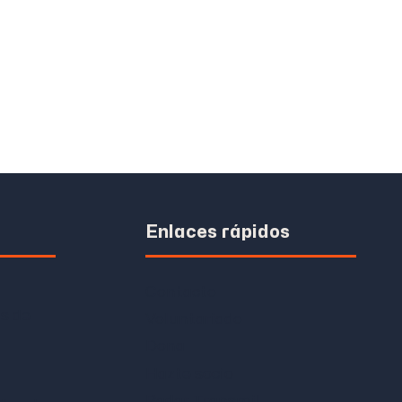
Enlaces rápidos
Contacto
s de
Voluntariado
Dona
Hazte socio
Radar Transmil