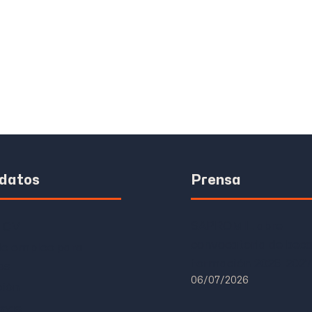
datos
Prensa
SAPROMIL abre
u CV
convocatoria de beca
de empleo para
formación 2026-2027
es
06/07/2026
ión
mas