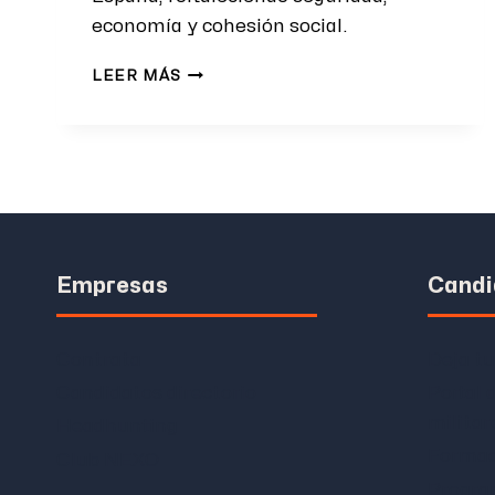
economía y cohesión social.
LEER MÁS
Empresas
Candi
Contrata
Deja t
Candidatos directorio
Portal 
militar
Headhunting
Formac
Club NEXO
Progra