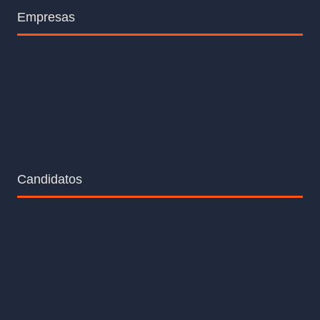
Empresas
Contrata
Candidatos directorio
Headhunting
Club NEXO
Candidatos
Deja tu CV
Portal de empleo para militares
Formación
Programas
Testimonios