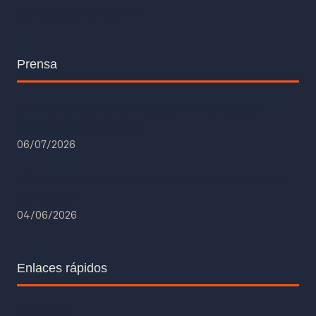
Cursos gratuitos +45
Prensa
SAPROMIL abre convocatoria de becas de
formación 2026-2027
06/07/2026
NEXO Transmil en «El poder de reinventarse»
en Galicia
04/06/2026
Enlaces rápidos
Contacto