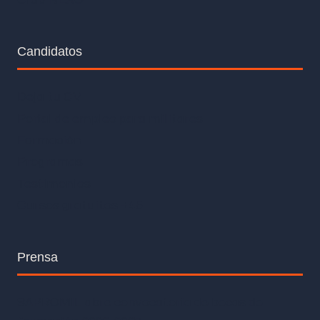
Candidatos
Deja tu CV
Portal de empleo para militares
Formación
Programas
Testimonios
Cursos gratuitos +45
Prensa
SAPROMIL abre convocatoria de becas de