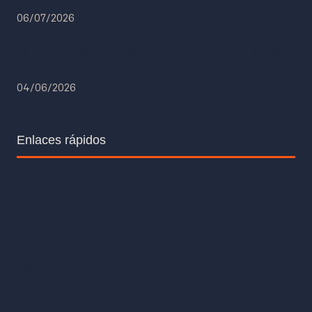
formación 2026-2027
06/07/2026
NEXO Transmil en «El poder de reinventarse»
en Galicia
04/06/2026
Enlaces rápidos
Contacto
Voluntariado
Dona
Hazte socio
Radar Transmil
Testimonios
Nosotros